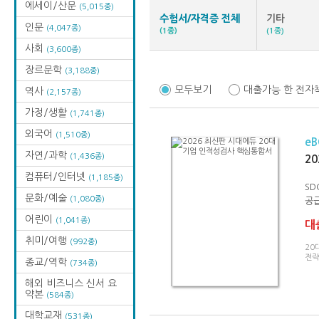
에세이/산문
(5,015종)
수험서/자격증 전체
기타
인문
(4,047종)
(1종)
(1종)
사회
(3,600종)
장르문학
(3,188종)
모두보기
대출가능 한 전자
역사
(2,157종)
가정/생활
(1,741종)
외국어
(1,510종)
e
자연/과학
(1,436종)
2
컴퓨터/인터넷
(1,185종)
SD
문화/예술
(1,080종)
공급
어린이
(1,041종)
대출
취미/여행
(992종)
20
전략
종교/역학
(734종)
해외 비즈니스 신서 요
약본
(584종)
대학교재
(531종)