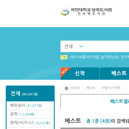
전체
Tip
[003] 홈페이지_추천도서 기능 설정
Tip
(뷰어:북플레이어를 설치했는데) 전자
Tip
Tip
Tip
Tip
MAMACExtrac.dll 파일 다운로드
[001] 스마트폰_시작페이지 설정 방
Windows XP에서는 북플레이어를 실행
[002] 스마트폰_푸시 기능 안내
신착
베스트
HOME
베스트
수험서/자격증
전체
(89,091종)
베스트셀
해외원서
(37,677종)
문학
(12,399종)
베스트
총 1종 (4권)
이 검색
경제/비즈니스
(9,187종)