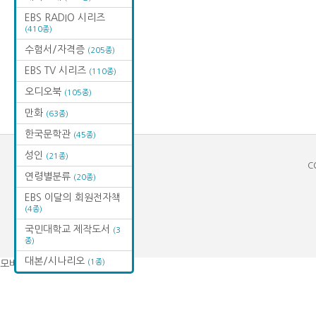
EBS RADIO 시리즈
(410종)
수험서/자격증
(205종)
EBS TV 시리즈
(110종)
오디오북
(105종)
만화
(63종)
한국문학관
(45종)
성인
(21종)
C
연령별분류
(20종)
EBS 이달의 회원전자책
(4종)
국민대학교 제작도서
(3
종)
대본/시나리오
(1종)
모바일 버전