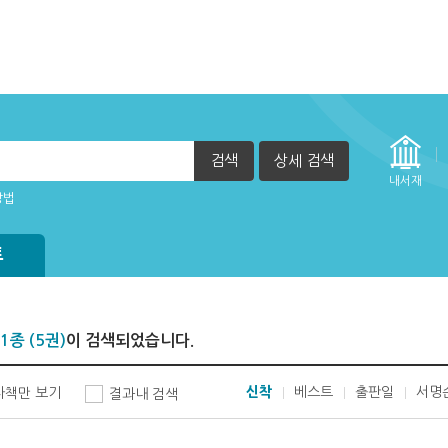
검색
상세 검색
자책이 열리지 않아요.
내서재
방법
정방법(관리자)
실행 할 수 없습니다. (2015년 12월 29일부터)
트
1종 (5권)
이 검색되었습니다.
신착
베스트
출판일
서명
자책만 보기
결과내 검색