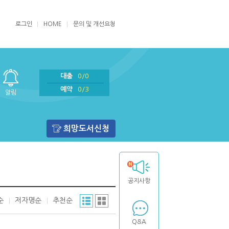
로그인
HOME
문의 및 개선요청
대출
0/0
예약
0/3
알림
희망도서신청
공지사항
순
저자명순
추천순
Q&A