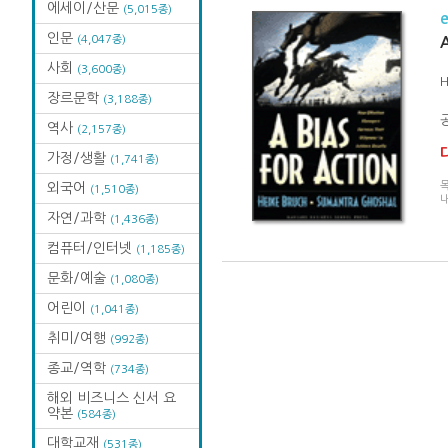
에세이/산문
(5,015종)
인문
(4,047종)
A
사회
(3,600종)
H
장르문학
(3,188종)
공
역사
(2,157종)
가정/생활
(1,741종)
외국어
(1,510종)
자연/과학
(1,436종)
컴퓨터/인터넷
(1,185종)
문화/예술
(1,080종)
어린이
(1,041종)
취미/여행
(992종)
종교/역학
(734종)
해외 비즈니스 신서 요
약본
(584종)
대학교재
(531종)