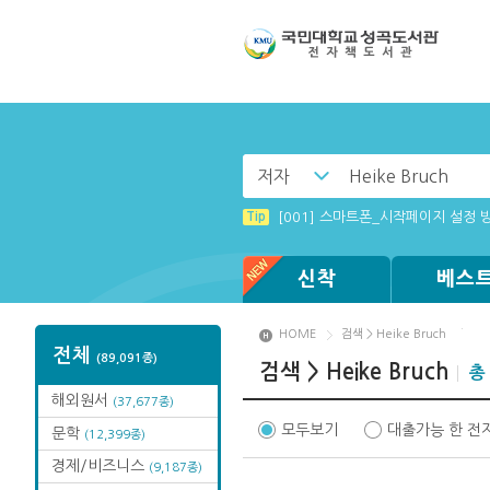
저자
Tip
(뷰어:북플레이어를 설치했는데) 전
Tip
[001] 스마트폰_시작페이지 설정 
Tip
Tip
Tip
Tip
[003] 홈페이지_추천도서 기능 설
MAMACExtrac.dll 파일 다운로드
[002] 스마트폰_푸시 기능 안내
Windows XP에서는 북플레이어를 
신착
베스
HOME
검색 > Heike Bruch
전체
(89,091종)
검색 > Heike Bruch
총 
해외원서
(37,677종)
모두보기
대출가능 한 전
문학
(12,399종)
경제/비즈니스
(9,187종)