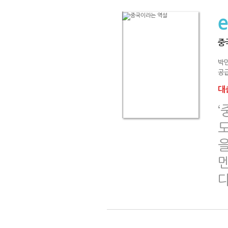
중
박
공급
대출
을
멘
다