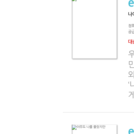
나
정
공급
대출
‘