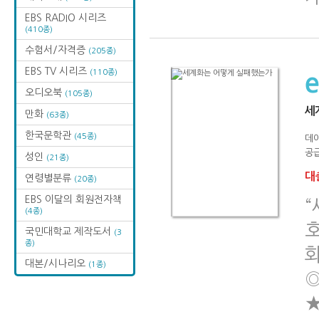
EBS RADIO 시리즈
(410종)
수험서/자격증
(205종)
EBS TV 시리즈
(110종)
오디오북
(105종)
세
만화
(63종)
한국문학관
(45종)
데이
공급
성인
(21종)
대출
연령별분류
(20종)
EBS 이달의 회원전자책
“
(4종)
국민대학교 제작도서
(3
종)
대본/시나리오
(1종)
◎
★