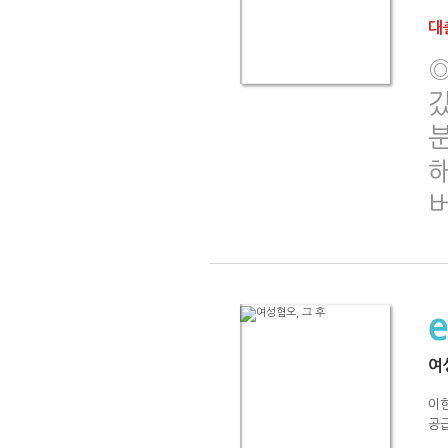
대출
갔
여
이
공급