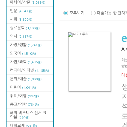
에세이/산문
(5,015종)
인문
(4,047종)
모두보기
대출가능 한 전자
사회
(3,600종)
장르문학
(3,188종)
역사
(2,157종)
가정/생활
(1,741종)
A
외국어
(1,510종)
최
자연/과학
(1,436종)
공급
컴퓨터/인터넷
(1,185종)
대출
문화/예술
(1,080종)
생
어린이
(1,041종)
취미/여행
(992종)
종교/역학
(734종)
해외 비즈니스 신서 요
로
약본
(584종)
대학교재
(531종)