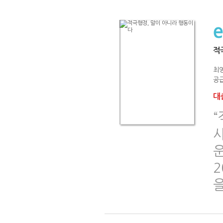
적
최
공급
대출
사
2
을