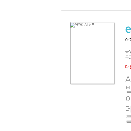
애자
윤
공급
대출
A
이
를