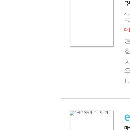
극
신
공급
대출
격
미