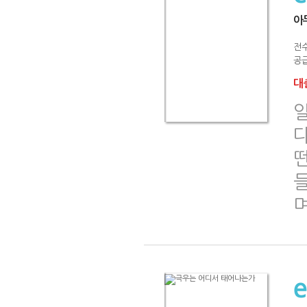
아
전
공급
대출
다
떤