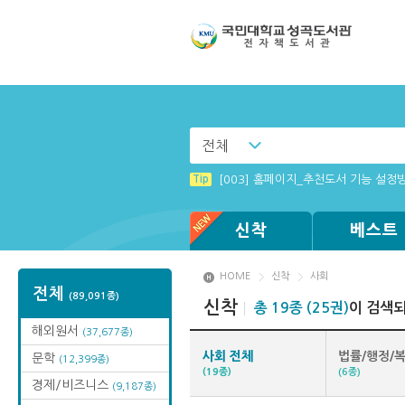
전체
Tip
Tip
(뷰어:북플레이어를 설치했는데) 전자
[001] 스마트폰_시작페이지 설정 방
Tip
[003] 홈페이지_추천도서 기능 설정
Tip
Tip
Tip
MAMACExtrac.dll 파일 다운로드
[002] 스마트폰_푸시 기능 안내
Windows XP에서는 북플레이어를 실행
신착
베스트
HOME
신착
사회
전체
(89,091종)
신착
총 19종 (25권)
이 검색
해외원서
(37,677종)
사회 전체
법률/행정/
문학
(12,399종)
(19종)
(6종)
경제/비즈니스
(9,187종)