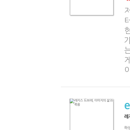
저
는
게
이
레
하