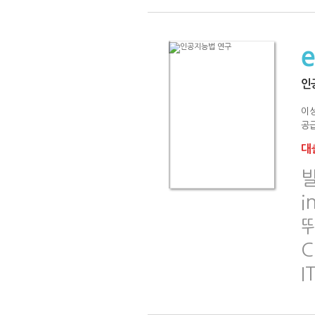
인
이성
공급
대출
발
i
뛰
C
I