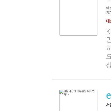
이
공급
대출
K
민
서