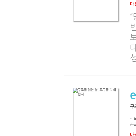
대출
보
다
구
김
공급
대출