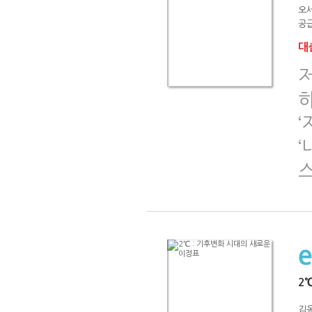
오
공급
대출
‘
‘
2
김