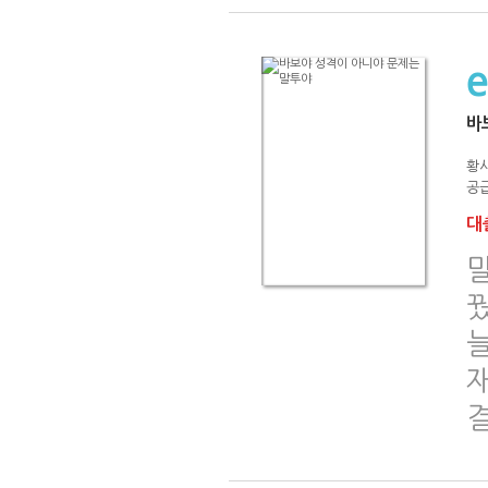
바
황
공급
대출