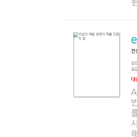
건
김
공급
대출
A