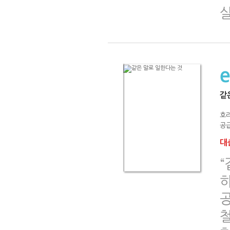
같
호
공급
대출
철