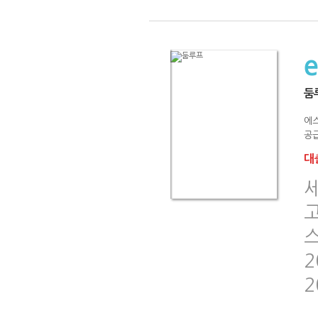
둠
에스
공급
대출
고
스
2
2