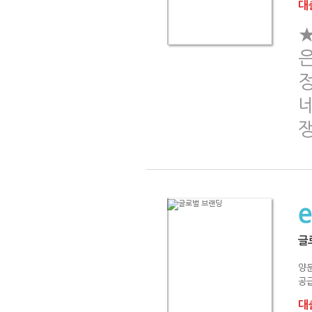
대출
은
정
네
글
양
공급
대출