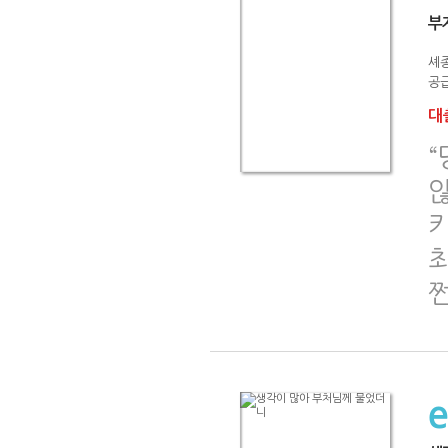
부
셰
공급
대출