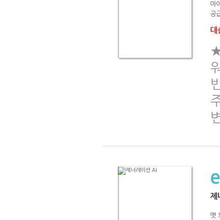
마
공급
대출
★
워
빈
제
맷