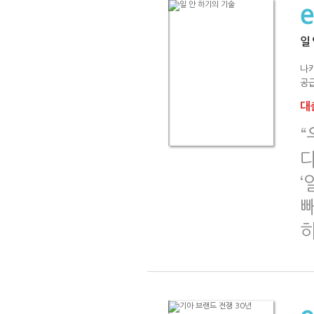
일
나
공급
대출
“
‘