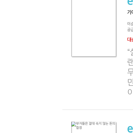
기
이
공급
대출
랜
이