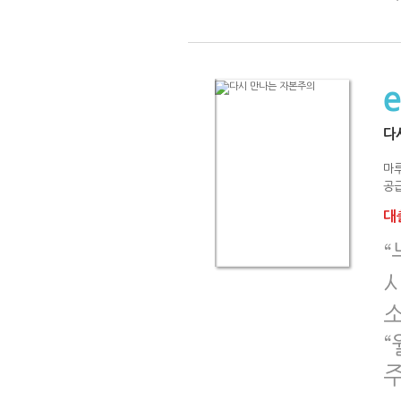
다
마
공급
대출
시
“