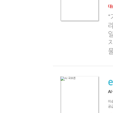
대출
“
라
일
지
물
AI
이
공급