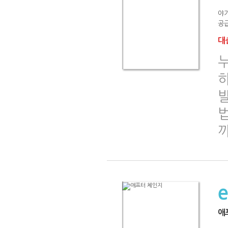
야
공급
대출
발
까
애