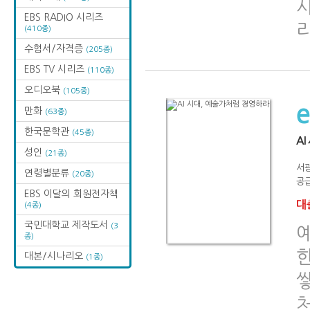
EBS RADIO 시리즈
(410종)
수험서/자격증
(205종)
EBS TV 시리즈
(110종)
오디오북
(105종)
만화
(63종)
한국문학관
(45종)
A
성인
(21종)
서
연령별분류
(20종)
공급
EBS 이달의 회원전자책
대출
(4종)
국민대학교 제작도서
(3
종)
대본/시나리오
(1종)
쌓
처