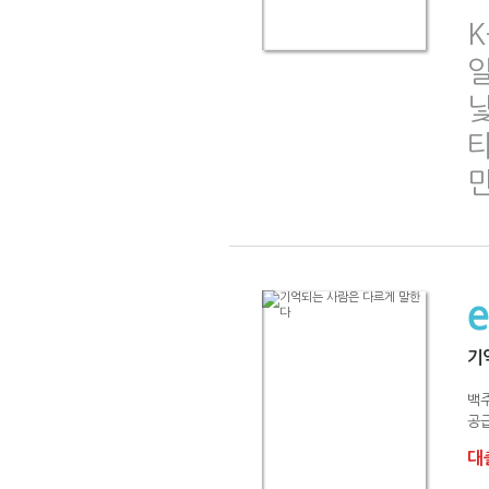
K
기
백
공급
대출