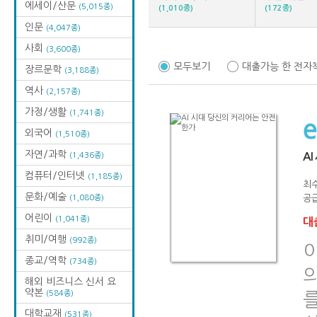
에세이/산문
(5,015종)
(1,010종)
(172종)
인문
(4,047종)
사회
(3,600종)
모두보기
대출가능 한 전자
장르문학
(3,188종)
역사
(2,157종)
가정/생활
(1,741종)
외국어
(1,510종)
자연/과학
(1,436종)
A
컴퓨터/인터넷
(1,185종)
최
문화/예술
(1,080종)
공급
어린이
(1,041종)
대출
취미/여행
(992종)
이
종교/역학
(734종)
해외 비즈니스 신서 요
약본
(584종)
대학교재
(531종)