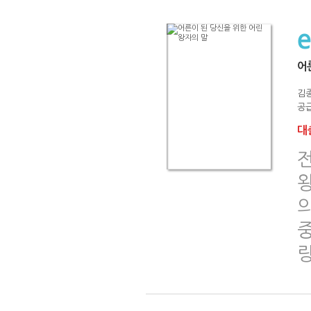
어
김
공급
대출
왕
중
랑