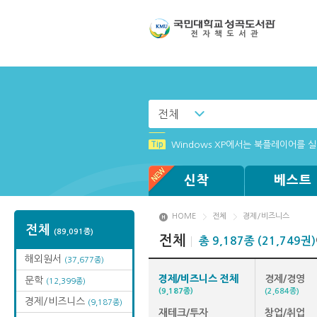
전체
Tip
Tip
MAMACExtrac.dll 파일 다운로드
[002] 스마트폰_푸시 기능 안내
Tip
Windows XP에서는 북플레이어를 실행
Tip
Tip
Tip
(뷰어:북플레이어를 설치했는데) 전자
[001] 스마트폰_시작페이지 설정 방
[003] 홈페이지_추천도서 기능 설정
신착
베스트
HOME
전체
경제/비즈니스
전체
(89,091종)
전체
총 9,187종 (21,749권)
해외원서
(37,677종)
경제/비즈니스 전체
경제/경영
문학
(12,399종)
(9,187종)
(2,684종)
경제/비즈니스
(9,187종)
재테크/투자
창업/취업