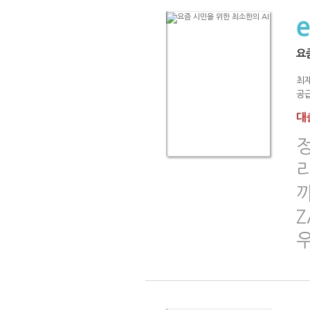
요
최
공급
대출
까